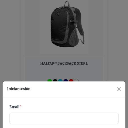
HALFAR® BACKPACK STEP L
Iniciar sesión
Ver Detalles
Email
*