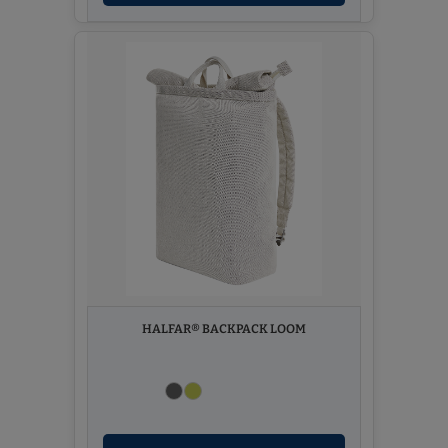
HALFAR® BACKPACK LOOM