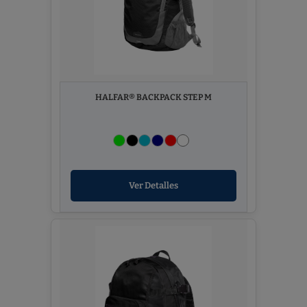
HALFAR® BACKPACK STEP M
Ver Detalles