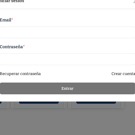
niciar sesión
Email
*
Contraseña
*
HALFAR®
HALFAR®
SHOULDER BAG
BACKPACK REFLEX
REFLEX
Recuperar contraseña
Crear cuent
Entrar
Ver Detalles
Ver Detalles