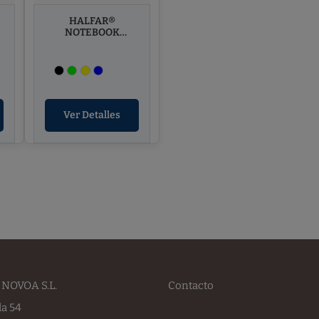
HALFAR®
NOTEBOOK
BACKPACK ACTIVE
Ver Detalles
NOVOA S.L.
Contacto
la 54