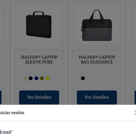
HALFAR® LAPTOP
HALFAR® LAPTOP
SLEEVE PURE
BAG ELEGANCE
Ver Detalles
Ver Detalles
niciar sesión
Email
*