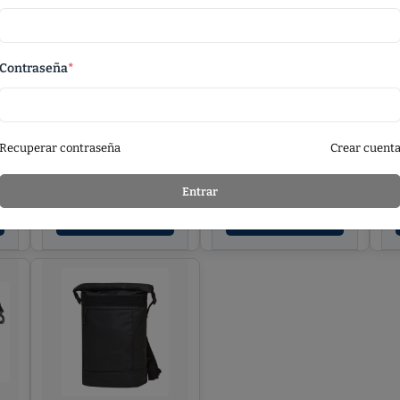
Contraseña
*
NOTEBOOK
HALFAR®
SHOPPER FRAME
NOTEBOOK BAG
FRAME
Recuperar contraseña
Crear cuent
Entrar
Ver Detalles
Ver Detalles