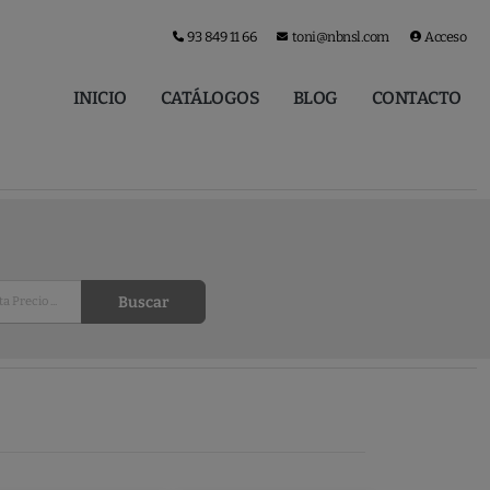
93 849 11 66
toni@nbnsl.com
Acceso
INICIO
CATÁLOGOS
BLOG
CONTACTO
Buscar