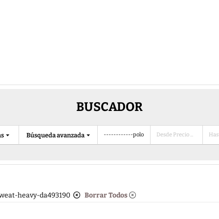
BUSCADOR
as
Búsqueda avanzada
-sweat-heavy-da493190
Borrar Todos