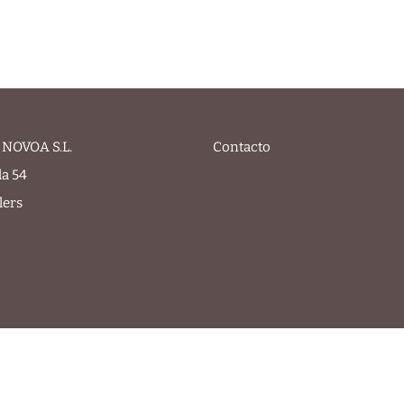
NOVOA S.L.
Contacto
la 54
lers