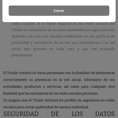
cuyas caracterísiticas y finalidad están detalladas en la Política
Entrar
de Cookies .
Para gestionar las redes sociales. el Titular tiene presencia en
redes sociales. Si te haces seguidor en las redes sociales del
Titular el tratamiento de los datos personales se regirá por este
apartado, así como por aquellas condiciones de uso, políticas de
privacidad y normativas de acceso que pertenezcan a la red
social que proceda en cada caso y que has aceptado
previamente.
El Titular tratará tus datos personales con la finalidad de administrar
correctamente su presencia en la red social, informarte de sus
actividades, productos o servicios, así como para cualquier otra
finalidad que las normativas de las redes sociales permitan.
En ningún caso el Titular utilizará los perfiles de seguidores en redes
sociales para enviar publicidad de manera individual.
SEGURIDAD DE LOS DATOS