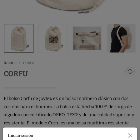
INICIO
CORFU
CORFU
El bolso Corfu de Joytex es un bolso marinero clásico con dos
correas para el hombro. La bolsa está hecha 100 % de sarga de
algodón con certificado OEKO-TEX® y de una calidad superior y
resistente. El modelo Corfu es una bolsa marítima resistente
para viajes, escuela y deportes. Es el medio publicitario perfecto
Iniciar sesión
para vacaciones, clubes deportivos y tiendas. También es