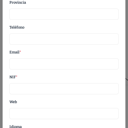
Provincia
adecuado como producto de merchandising local para tiendas
de souvenirs. Esta excepcional mochila de sarga de algodón
viene con grapas de metal.
Teléfono
Categorias:
Compras, De Viaje
Referencia:
JY134
Marca:
JOYTEX®
Composición:
Baumwolle (OEKO-TEX®)
Email
*
Colores:
Tallas:
Talla única
NIF
*
Descripción Extra
Ficha técnica (PDF)
Web
Idioma