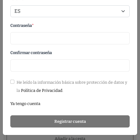
Indique cantidad
Contraseña
*
Nature
Confirmar contraseña
Stock Granollers 141
Stock Alemania 1662
Cálculos Totales
He leído la información básica sobre protección de datos y
la
Política de Privacidad
.
COLOR/Talla
Uds
Precio
Total
Ya tengo cuenta
Importe Total
Registrar cuenta
Añadir a la cesta