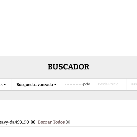
BUSCADOR
as
Búsqueda avanzada
-heavy-da493190
Borrar Todos