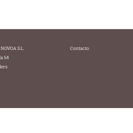
NOVOA S.L.
Contacto
la 54
lers