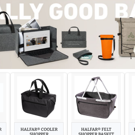
R
HALFAR® COOLER
HALFAR® FELT
SHOPPER
SHOPPER BASKET