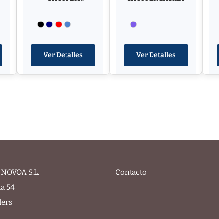
SOFTBASKET
Ver Detalles
Ver Detalles
NOVOA S.L.
Contacto
la 54
lers