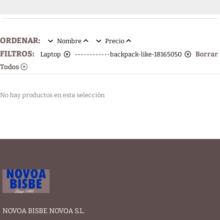
ORDENAR:
Nombre
Precio
FILTROS:
Borrar
Laptop
------------backpack-like-18165050
Todos
No hay productos en esta selección
NOVOA BISBE NOVOA S.L.