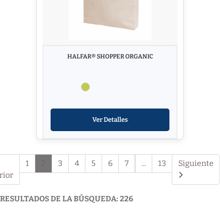
HALFAR® SHOPPER ORGANIC
Ver Detalles
1
2
3
4
5
6
7
...
13
Siguiente
rior
RESULTADOS DE LA BÚSQUEDA: 226