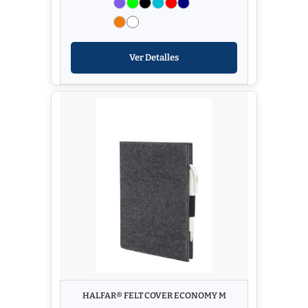
Ver Detalles
HALFAR® FELT COVER ECONOMY M