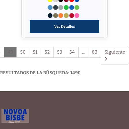
Ver Detalles
8
49
50
51
52
53
54
...
83
Siguiente
RESULTADOS DE LA BÚSQUEDA: 1490