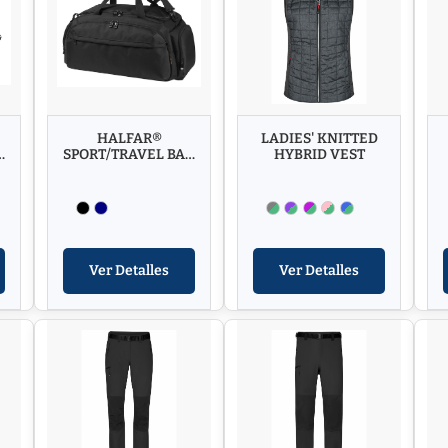
HALFAR®
LADIES' KNITTED
G
SPORT/TRAVEL BAG
HYBRID VEST
MISSION
Ver Detalles
Ver Detalles