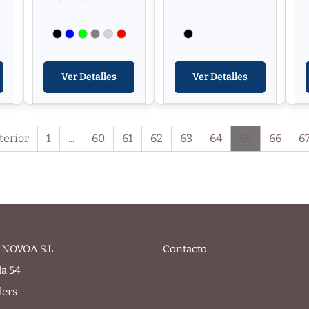
Ver Detalles
Ver Detalles
terior
1
...
60
61
62
63
64
65
66
6
NOVOA S.L.
Contacto
la 54
lers