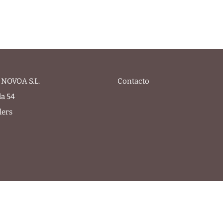
NOVOA S.L.
Contacto
la 54
lers