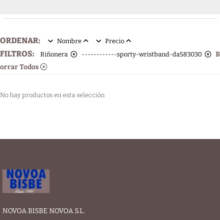
ORDENAR:
Nombre
Precio
FILTROS:
B
Riñonera
------------sporty-wristband-da583030
orrar Todos
No hay productos en esta selección
NOVOA BISBE NOVOA S.L.