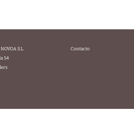
NOVOA S.L.
Contacto
la 54
lers