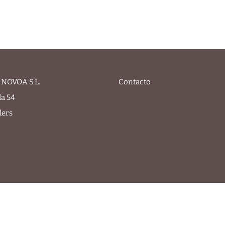
NOVOA S.L.
Contacto
la 54
lers