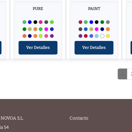
PURE
PAINT
Ver Detalles
Ver Detalles
1
NOVOA S.L.
Contacto
la 54