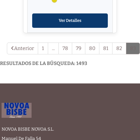
Ver Detalles
Anterior
1
...
78
79
80
81
82
83
RESULTADOS DE LA BÚSQUEDA: 1493
NOVOA BISBE NOVOA S.L.
Manuel De Falla 54