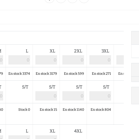
M
L
XL
2XL
3XL
4XL
79
En stock 3374
En stock 3179
En stock 599
En stock 271
En stock 356
/T
S/T
S/T
S/T
S/T
S/T
40
Stock 0
En stock 15
En stock 1140
En stock 804
Stock 0
M
L
XL
4XL