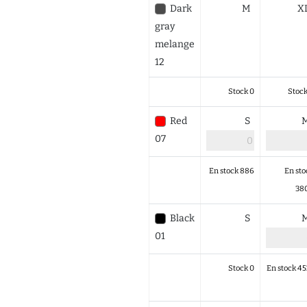
Dark
M
X
gray
melange
12
Stock 0
Stock
Red
S
07
En stock 886
En sto
38
Black
S
01
Stock 0
En stock 45