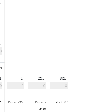
L
 0
L
08
M
L
2XL
3XL
75
En stock 916
En stock
En stock 387
2430