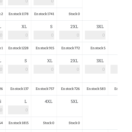
k 2
En stock 1178
En stock 1741
Stock 0
L
XL
S
2XL
3XL
k 1
En stock 1228
En stock 915
En stock 772
En stock 5
L
S
XL
2XL
3XL
4XL
26
En stock 137
En stock 757
En stock 726
En stock 583
En stock 61
S
L
4XL
5XL
64
En stock 1815
Stock 0
Stock 0