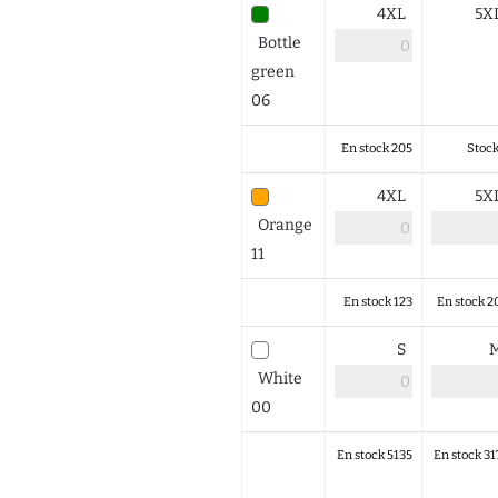
4XL
5X
Bottle
green
06
En stock 205
Stock
4XL
5X
Orange
11
En stock 123
En stock 2
S
White
00
En stock 5135
En stock 31