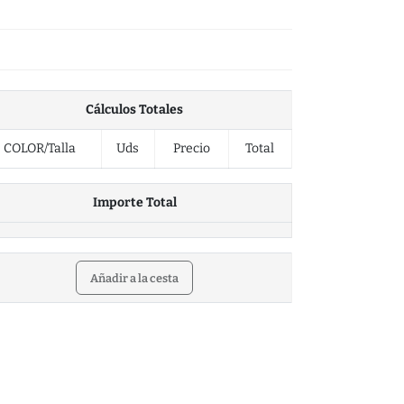
Cálculos Totales
COLOR/Talla
5XL
Uds
Precio
Total
Importe Total
Stock 0
S/T
S/T
S/T
S/T
S/T
Añadir a la cesta
En stock
En stock
En stock 964
En stock 1348
En stock 163
2062
3087