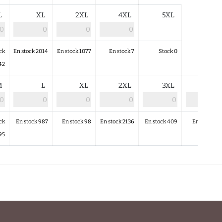
L
XL
2XL
4XL
5XL
ck
En stock 2014
En stock 1077
En stock 7
Stock 0
42
M
L
XL
2XL
3XL
4XL
ck
En stock 987
En stock 98
En stock 2136
En stock 409
En stock 16
95