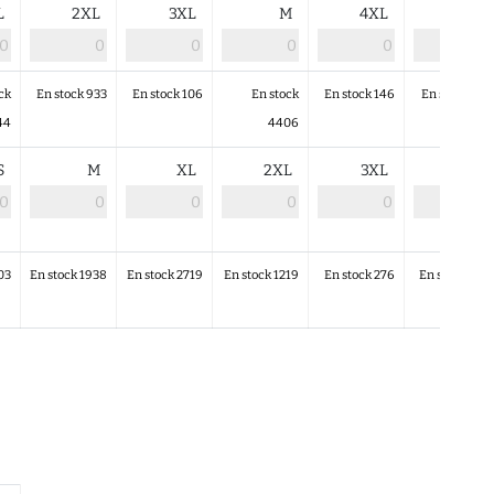
L
2XL
3XL
M
4XL
5XL
ck
En stock 933
En stock 106
En stock
En stock 146
En stock 272
44
4406
S
M
XL
2XL
3XL
4XL
03
En stock 1938
En stock 2719
En stock 1219
En stock 276
En stock 209