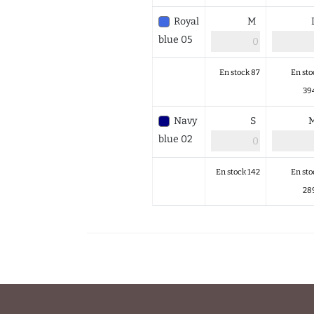
Royal
M
blue 05
En stock 87
En sto
39
Navy
S
blue 02
En stock 142
En sto
28