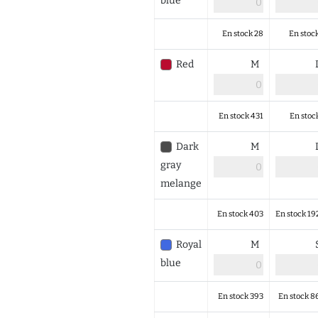
blue
En stock 28
En stoc
Red
M
En stock 431
En stoc
Dark
M
gray
melange
En stock 403
En stock 19
Royal
M
blue
En stock 393
En stock 8