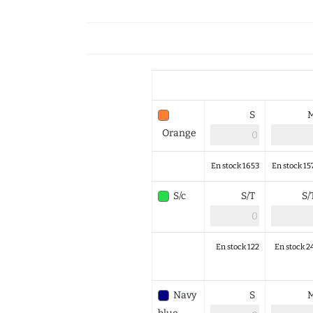
S
Orange
En stock 1653
En stock 15
S/c
S/T
S
En stock 122
En stock 2
Navy
S