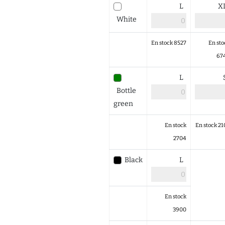
L
X
White
En stock 8527
En sto
67
L
Bottle
green
En stock
En stock 21
2704
Black
L
En stock
3900