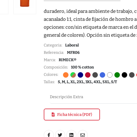
duradero, ideal para ambiente de trabajo, co
acanalado 1:1, cinta de fijación de hombro 
opciones: con/sin etiqueta de marca en el d
general de colores). Opción sin etiqueta de
Categoria:
Laboral
Referencia:
MFR06
Marca:
RIMECK®
Composición:
100 % cotton
Colores:
Tallas:
S, M, L, XL, 2XL, 3XL, 4XL, 5XL, S/T
Descripción Extra
Ficha técnica (PDF)