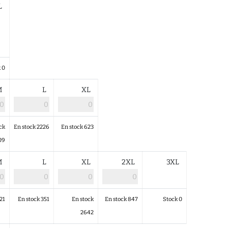
L
 0
M
L
XL
ck
En stock 2226
En stock 623
09
M
L
XL
2XL
3XL
21
En stock 351
En stock
En stock 847
Stock 0
2642