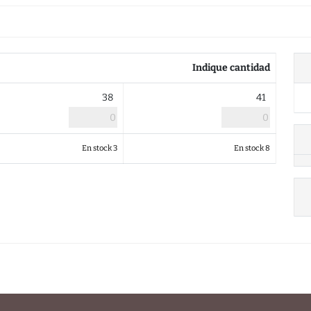
Indique cantidad
38
41
En stock 3
En stock 8