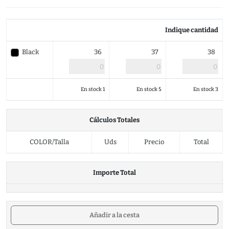
Indique cantidad
Black
36
37
38
En stock 1
En stock 5
En stock 3
Cálculos Totales
COLOR/Talla
Uds
Precio
Total
Importe Total
Añadir a la cesta