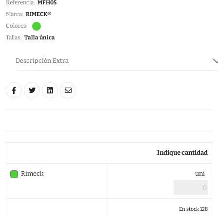
Referencia:
MFH05
Marca:
RIMECK®
Colores:
Tallas:
Talla única
Descripción Extra
Indique cantidad
Rimeck
uni
En stock 128