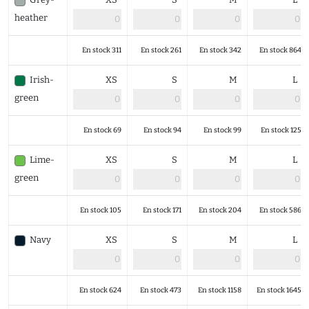
heather
En stock 311
En stock 261
En stock 342
En stock 864
Irish-
XS
S
M
L
green
En stock 69
En stock 94
En stock 99
En stock 125
Lime-
XS
S
M
L
green
En stock 105
En stock 171
En stock 204
En stock 586
Navy
XS
S
M
L
En stock 624
En stock 473
En stock 1158
En stock 1645