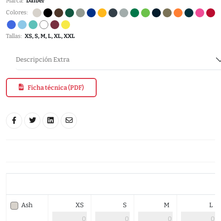
Marca:
Daiber
Colores:
Tallas:
XS, S, M, L, XL, XXL
Descripción Extra
Ficha técnica (PDF)
Ash
XS
S
M
L