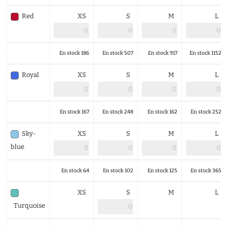
Red
XS
S
M
L
En stock 186
En stock 507
En stock 917
En stock 1152
Royal
XS
S
M
L
En stock 167
En stock 248
En stock 162
En stock 252
Sky-
XS
S
M
L
blue
En stock 64
En stock 102
En stock 125
En stock 365
XS
S
M
L
Turquoise