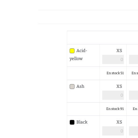
Acid-
XS
yellow
En stock 51
En s
Ash
XS
En stock 91
En 
Black
XS