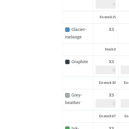
En stock 15
Glacier-
XS
melange
Stock 0
Graphite
XS
En stock 30
En 
Grey-
XS
heather
En stock 67
En 
Ink-
XS