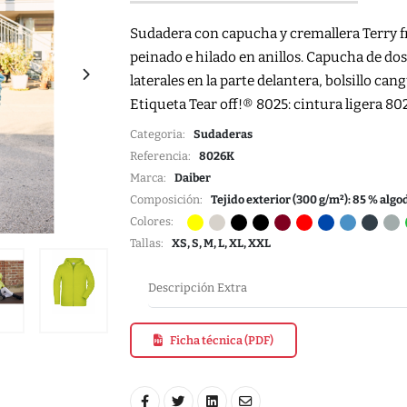
Sudadera con capucha y cremallera Terry f
peinado e hilado en anillos. Capucha de do
laterales en la parte delantera, bolsillo c
Etiqueta Tear off!® 8025: cintura ligera 80
Categoria:
Sudaderas
Referencia:
8026K
Marca:
Daiber
Composición:
Tejido exterior (300 g/m²): 85 % algo
Colores:
Tallas:
XS, S, M, L, XL, XXL
Descripción Extra
Ficha técnica (PDF)