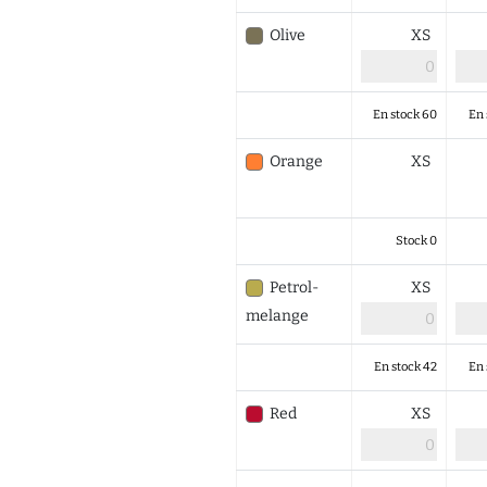
Olive
XS
En stock 60
En 
Orange
XS
Stock 0
Petrol-
XS
melange
En stock 42
En 
Red
XS