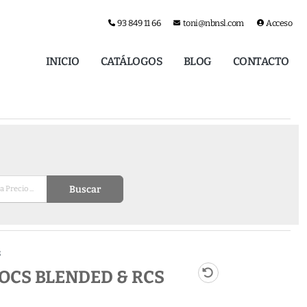
93 849 11 66
toni@nbnsl.com
Acceso
INICIO
CATÁLOGOS
BLOG
CONTACTO
Buscar
S
 OCS BLENDED & RCS