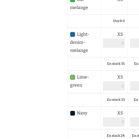
melange
Stock 0
Light-
XS
denim-
melange
En stock 35
En 
Lime-
XS
green
En stock 33
En 
Navy
XS
En stock 24
En s