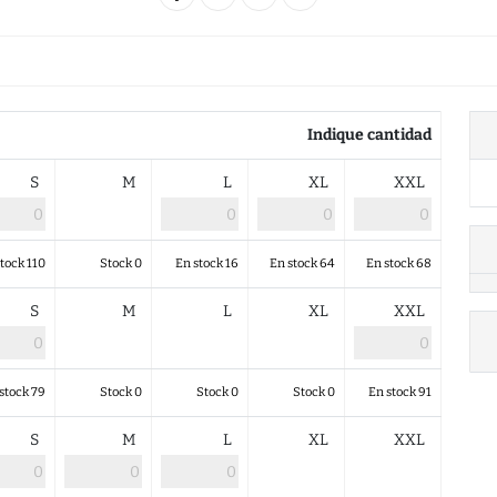
Indique cantidad
S
M
L
XL
XXL
tock 110
Stock 0
En stock 16
En stock 64
En stock 68
S
M
L
XL
XXL
stock 79
Stock 0
Stock 0
Stock 0
En stock 91
S
M
L
XL
XXL