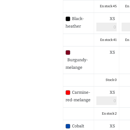
En stock 45
En 
Black-
XS
heather
En stock 41
En 
XS
Burgundy-
melange
Stock 0
Carmine-
XS
red-melange
En stock 2
Cobalt
XS