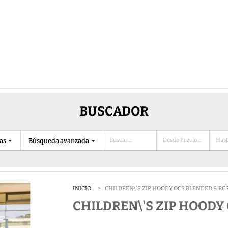
BUSCADOR
ias
Búsqueda avanzada
INICIO
CHILDREN\'S ZIP HOODY OCS BLENDED & RC
CHILDREN\'S ZIP HOODY