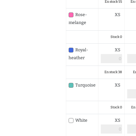
En stock 55
En 
Rose-
XS
melange
Stock 0
Royal-
XS
heather
En stock 38
E
Turquoise
XS
Stock 0
En 
White
XS