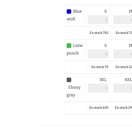
Blue
S
atoll
En stock 782
En stock 7
Lime
S
punch
En stock 79
En stock 5
3XL
4X
Ebony
gray
En stock 605
En stock 2