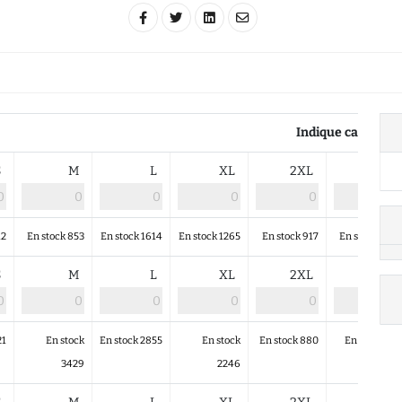
Indique cantidad
S
M
L
XL
2XL
4XL
12
En stock 853
En stock 1614
En stock 1265
En stock 917
En stock 419
S
M
L
XL
2XL
4XL
21
En stock
En stock 2855
En stock
En stock 880
En stock 43
3429
2246