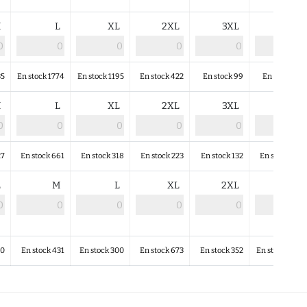
M
L
XL
2XL
3XL
4XL
35
En stock 1774
En stock 1195
En stock 422
En stock 99
En stock 68
M
L
XL
2XL
3XL
4XL
27
En stock 661
En stock 318
En stock 223
En stock 132
En stock 145
L
M
L
XL
2XL
S
90
En stock 431
En stock 300
En stock 673
En stock 352
En stock 1031