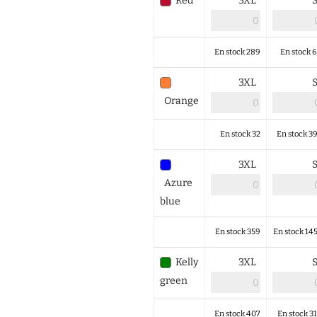
Red
3XL
En stock 289
En stock 
3XL
Orange
En stock 32
En stock 3
3XL
Azure
blue
En stock 359
En stock 14
Kelly
3XL
green
En stock 407
En stock 3