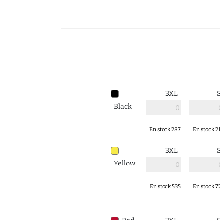
3XL
Black
En stock 287
En stock 2
3XL
Yellow
En stock 535
En stock 7