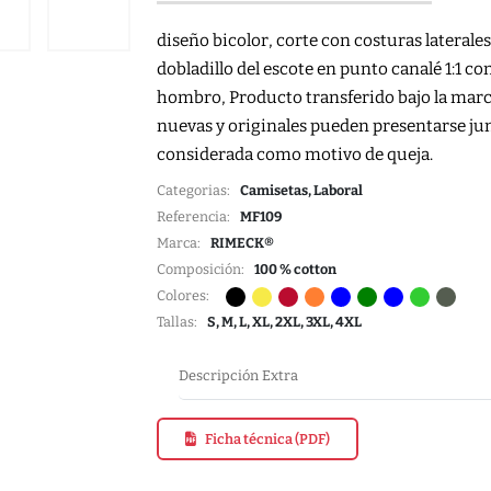
diseño bicolor, corte con costuras laterales
dobladillo del escote en punto canalé 1:1 co
hombro, Producto transferido bajo la ma
nuevas y originales pueden presentarse jun
considerada como motivo de queja.
Categorias:
Camisetas, Laboral
Referencia:
MF109
Marca:
RIMECK®
Composición:
100 % cotton
Colores:
Tallas:
S, M, L, XL, 2XL, 3XL, 4XL
Descripción Extra
Ficha técnica (PDF)