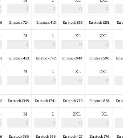
S
M
L
XL
2XL
4XL
66
En stock 724
En stock 413
En stock 853
En stock 1251
En stock 355
S
M
L
XL
2XL
4XL
93
En stock 453
En stock 742
En stock 944
En stock 590
En stock 308
S
M
L
XL
2XL
4XL
52
En stock 1345
En stock 1741
En stock 770
En stock 858
En stock 498
S
M
L
2XL
XL
4XL
16
En stock 386
En stock 599
En stock 427
En stock 576
En stock 163