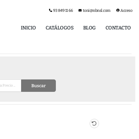
93 849 11 66
toni@nbnsl.com
Acceso
INICIO
CATÁLOGOS
BLOG
CONTACTO
Buscar