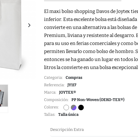
El maxi bolso shopping Davos de Joytex tiene
inferior. Esta excelente bolsa está diseñada
convierte en una alternativa a las bolsas de 
Premium, liviana y resistente al desgarro.
para su uso en ferias comerciales y como b
permiten llevarlo como bolso de hombro. Se
entonces se ha ganado un lugar en todos lo
litros la convierte en una bolsa excepcion
Categoria:
Compras
Referencia:
JY117
Marca:
JOYTEX®
Composición:
PP Non-Woven (OEKO-TEX®)
Colores:
Tallas:
Talla única
Descripción Extra