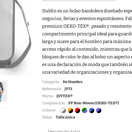
Dublin es un bolso bandolera diseñado espe
negocios, ferias y eventos espontáneos. Fab
premium OEKO-TEX®, pesado y resistente a
compartimento principal ideal para guard
larga y suave para el hombro para máxima c
acceso rápido al contenido, mientras que 
bloques de color le dan al bolso un aspecto
es una declaración de moda que también si
una variedad de organizaciones y organiza
Categoria:
De Hombro
Referencia:
JY73
Marca:
JOYTEX®
Composición:
PP Non-Woven (OEKO-TEX®)
Colores:
Tallas:
Talla única
Descripción Extra