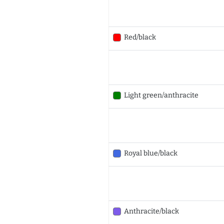
Red/black
Light green/anthracite
Royal blue/black
Anthracite/black