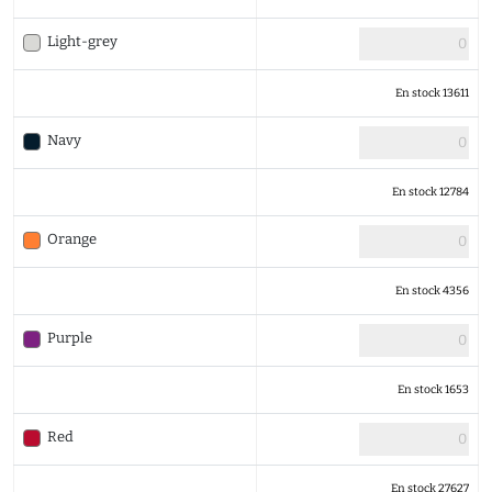
Light-grey
En stock 13611
Navy
En stock 12784
Orange
En stock 4356
Purple
En stock 1653
Red
En stock 27627