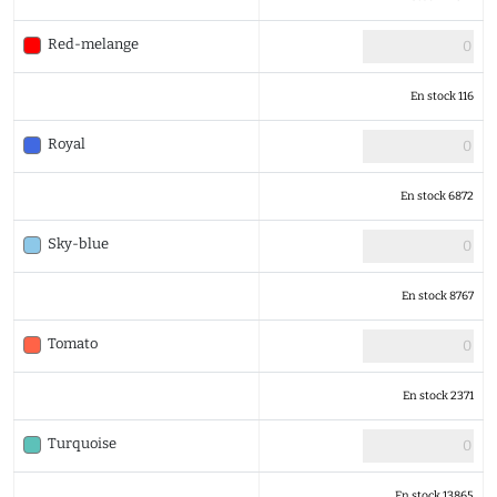
Red-melange
En stock 116
Royal
En stock 6872
Sky-blue
En stock 8767
Tomato
En stock 2371
Turquoise
En stock 13865