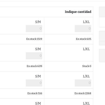
Indique cantidad
S/M
L/XL
En stock 1519
En stock 605
S/M
L/XL
En stock 609
Stock 0
S/M
L/XL
En stock 516
En stock 2268
S/M
L/XL