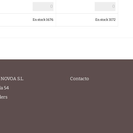
En stock 1676
En stock 3172
NOVOA S.L.
Contacto
la 54
lers