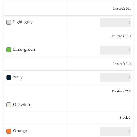
En stock 921
Light-grey
En stock 508
Lime-green
En stock 319
Navy
En stock 253
Off-white
Stock 0
Orange