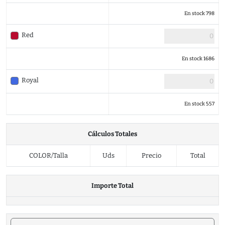
En stock 798
Red
En stock 1686
Royal
En stock 557
Cálculos Totales
COLOR/Talla
Uds
Precio
Total
Importe Total