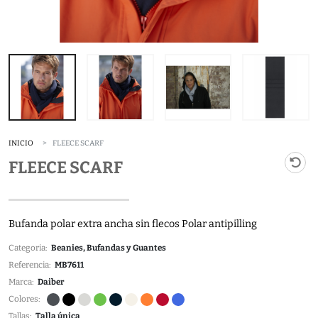
INICIO
FLEECE SCARF
FLEECE SCARF
Bufanda polar extra ancha sin flecos Polar antipilling
Categoria:
Beanies, Bufandas y Guantes
Referencia:
MB7611
Marca:
Daiber
Colores:
Tallas:
Talla única