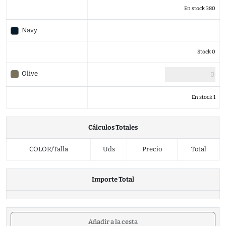
En stock 380
Navy
Stock 0
Olive
En stock 1
Cálculos Totales
COLOR/Talla
Uds
Precio
Total
Importe Total
Añadir a la cesta