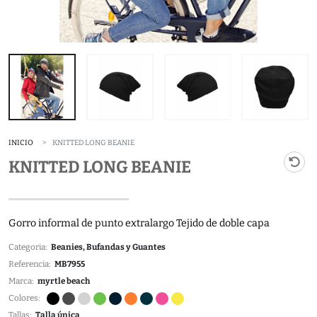
INICIO
KNITTED LONG BEANIE
KNITTED LONG BEANIE
Gorro informal de punto extralargo Tejido de doble capa
Categoria:
Beanies, Bufandas y Guantes
Referencia:
MB7955
Marca:
myrtle beach
Colores:
Tallas:
Talla única