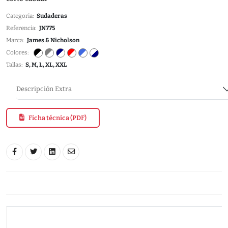
Categoria:
Sudaderas
Referencia:
JN775
Marca:
James & Nicholson
Colores:
Tallas:
S, M, L, XL, XXL
Descripción Extra
Ficha técnica (PDF)
I