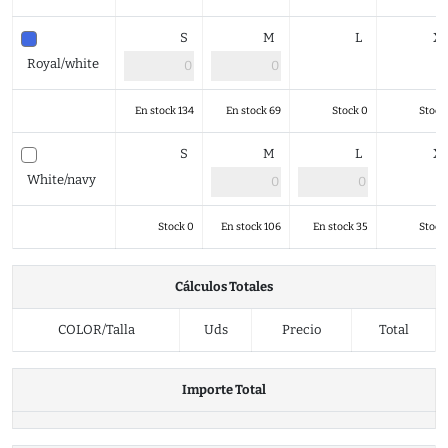
S
M
L
X
Royal/white
En stock 134
En stock 69
Stock 0
Stock
S
M
L
X
White/navy
Stock 0
En stock 106
En stock 35
Stock
Cálculos Totales
COLOR/Talla
Uds
Precio
Total
Importe Total