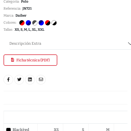
Categoria:
Polo
Referencia:
JN721
Marca:
Daiber
Colores:
Tallas:
XS, S, M, L, XL, XXL
Descripción Extra
Ficha técnica (PDF)
Black/red
XS
S
M