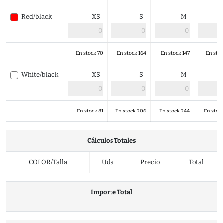
Red/black
XS
S
M
En stock 70
En stock 164
En stock 147
En stoc
White/black
XS
S
M
En stock 81
En stock 206
En stock 244
En stoc
Cálculos Totales
COLOR/Talla
Uds
Precio
Total
Importe Total