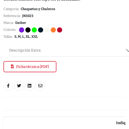
Categoria:
Chaquetas y Chalecos
Referencia:
JN1023
Marca:
Daiber
Colores:
Tallas:
S, M, L, XL, XXL
Descripción Extra
Ficha técnica (PDF)
Indiqu