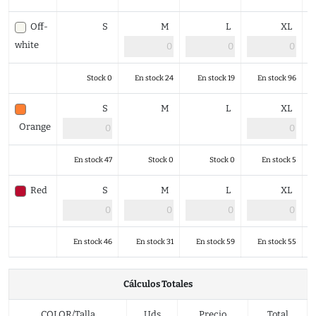
Off-
S
M
L
XL
white
Stock 0
En stock 24
En stock 19
En stock 96
S
M
L
XL
Orange
En stock 47
Stock 0
Stock 0
En stock 5
Red
S
M
L
XL
En stock 46
En stock 31
En stock 59
En stock 55
Cálculos Totales
COLOR/Talla
Uds
Precio
Total