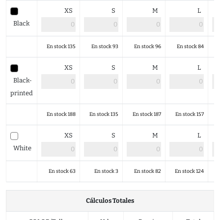
XS
S
M
L
Black
En stock 135
En stock 93
En stock 96
En stock 84
XS
S
M
L
Black-
printed
En stock 188
En stock 135
En stock 187
En stock 157
XS
S
M
L
White
En stock 63
En stock 3
En stock 82
En stock 124
Cálculos Totales