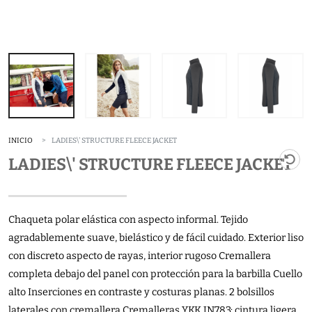
INICIO
LADIES\' STRUCTURE FLEECE JACKET
LADIES\' STRUCTURE FLEECE JACKET
Chaqueta polar elástica con aspecto informal. Tejido
agradablemente suave, bielástico y de fácil cuidado. Exterior liso
con discreto aspecto de rayas, interior rugoso Cremallera
completa debajo del panel con protección para la barbilla Cuello
alto Inserciones en contraste y costuras planas. 2 bolsillos
laterales con cremallera Cremalleras YKK JN783: cintura ligera