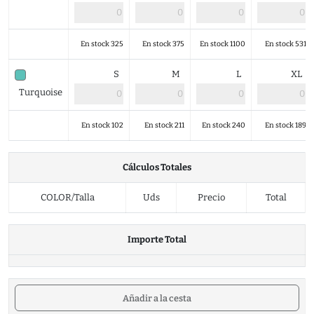
En stock 325
En stock 375
En stock 1100
En stock 531
S
M
L
XL
Turquoise
En stock 102
En stock 211
En stock 240
En stock 189
Cálculos Totales
COLOR/Talla
Uds
Precio
Total
Importe Total
Añadir a la cesta