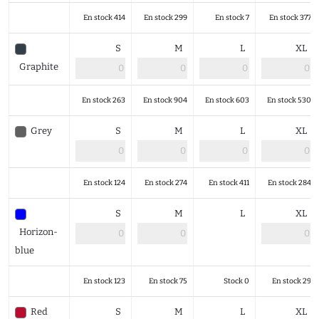
En stock 414
En stock 299
En stock 7
En stock 377
S
M
L
XL
Graphite
En stock 263
En stock 904
En stock 603
En stock 530
Grey
S
M
L
XL
En stock 124
En stock 274
En stock 411
En stock 284
S
M
L
XL
Horizon-
blue
En stock 123
En stock 75
Stock 0
En stock 29
Red
S
M
L
XL