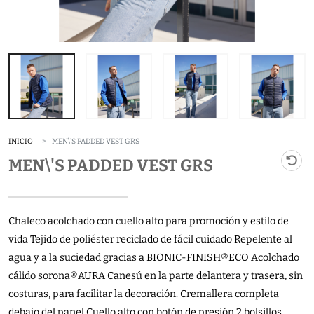
INICIO
MEN\'S PADDED VEST GRS
MEN\'S PADDED VEST GRS
Chaleco acolchado con cuello alto para promoción y estilo de
vida Tejido de poliéster reciclado de fácil cuidado Repelente al
agua y a la suciedad gracias a BIONIC-FINISH®ECO Acolchado
cálido sorona®AURA Canesú en la parte delantera y trasera, sin
costuras, para facilitar la decoración. Cremallera completa
debajo del panel Cuello alto con botón de presión 2 bolsillos