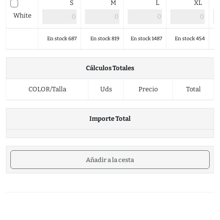
S
M
L
XL
White
En stock 687
En stock 819
En stock 1487
En stock 454
Cálculos Totales
COLOR/Talla
Uds
Precio
Total
Importe Total
Añadir a la cesta