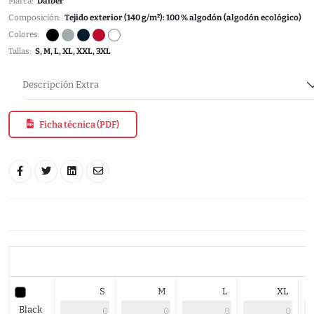
Marca:
Daiber
Composición:
Tejido exterior (140 g/m²): 100 % algodón (algodón ecológico)
Colores:
Tallas:
S, M, L, XL, XXL, 3XL
Descripción Extra
Ficha técnica (PDF)
S
M
L
XL
Black