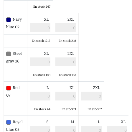
En stock 147
Navy
XL
2XL
blue 02
En stock 1215
En stock 218
Steel
XL
2XL
gray 36
En stock 188
En stock 167
Red
L
XL
2XL
07
En stock 44
En stock 3
En stock 7
Royal
S
M
L
XL
blue 05