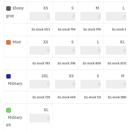
Ebony
XS
S
M
L
gray
En stock 1153
En stock 794
En stock 976
En stock 5
Mint
XS
S
L
XL
En stock 783
En stock 396
En stock 808
En stock 1031
2XL
XS
S
M
Military
En stock 728
En stock 669
En stock 511
En stock 1881
XL
Military
69