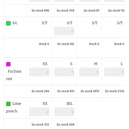
En stock 896
En stock 358
En stock 87
En stock 711
S/c
S/T
S/T
S/T
S/T
Stock 0
En stock 142
Stock 0
Stock 0
XS
S
M
L
Fuchsia
red
En stock 266
En stock 831
En stock 1970
En stock 2335
Lime
XS
3XL
punch
En stock 702
En stock 268