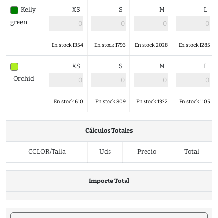
Kelly
XS
S
M
L
green
En stock 1354
En stock 1793
En stock 2028
En stock 1285
XS
S
M
L
Orchid
En stock 610
En stock 809
En stock 1322
En stock 1105
Cálculos Totales
COLOR/Talla
Uds
Precio
Total
Importe Total