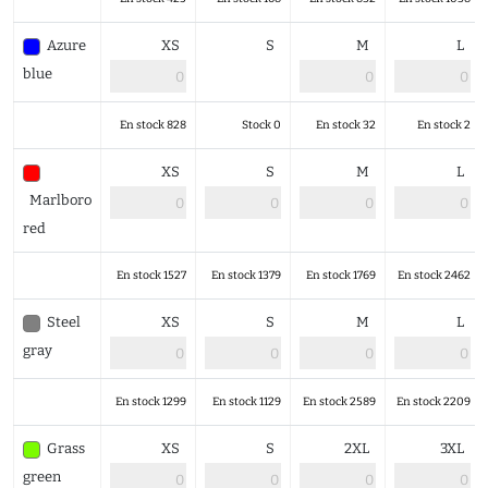
Azure
XS
S
M
L
blue
En stock 828
Stock 0
En stock 32
En stock 2
XS
S
M
L
Marlboro
red
En stock 1527
En stock 1379
En stock 1769
En stock 2462
Steel
XS
S
M
L
gray
En stock 1299
En stock 1129
En stock 2589
En stock 2209
Grass
XS
S
2XL
3XL
green