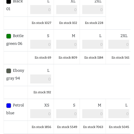
Black
L
XL
2XL
01
En stock 1027
En stock 102
En stock 228
Bottle
S
M
L
2XL
green 06
En stock 69
En stock 809
En stock 1184
En stock 561
Ebony
L
gray 94
En stock 192
Petrol
XS
S
M
L
blue
En stock 1856
En stock 5549
En stock 7063
En stock 5045