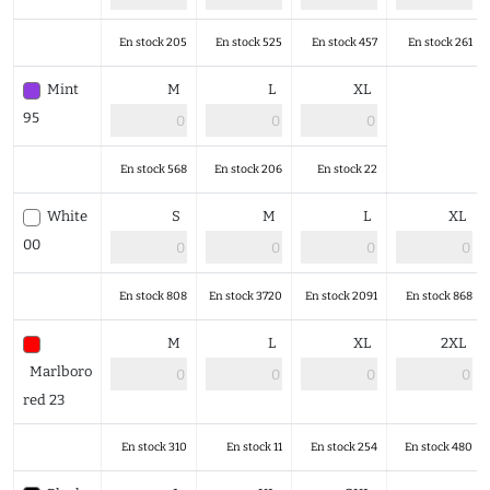
En stock 205
En stock 525
En stock 457
En stock 261
Mint
M
L
XL
95
En stock 568
En stock 206
En stock 22
White
S
M
L
XL
00
En stock 808
En stock 3720
En stock 2091
En stock 868
M
L
XL
2XL
Marlboro
red 23
En stock 310
En stock 11
En stock 254
En stock 480