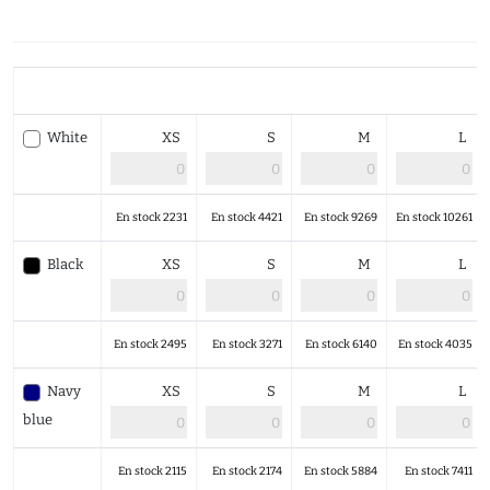
White
XS
S
M
L
En stock 2231
En stock 4421
En stock 9269
En stock 10261
Black
XS
S
M
L
En stock 2495
En stock 3271
En stock 6140
En stock 4035
Navy
XS
S
M
L
blue
En stock 2115
En stock 2174
En stock 5884
En stock 7411