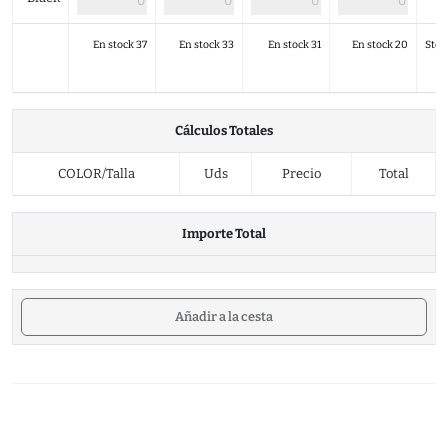
En stock 37
En stock 33
En stock 31
En stock 20
Stoc
Cálculos Totales
COLOR/Talla
Uds
Precio
Total
Importe Total
Añadir a la cesta