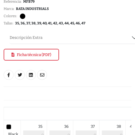
Referencia:
MFB79
Marca:
BATA INDUSTRIALS
Colores:
Tallas:
35, 36, 37, 38, 39, 40, 41, 42, 43, 44, 45, 46, 47
Descripción Extra
Ficha técnica (PDF)
35
36
37
38
4
Black