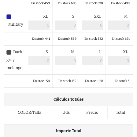
En stock 459
En stock 683
En stock 670
En stock 499
XL
S
2XL
M
Military
En stock 441
En stock 559
En stock 382
En stock 691
Dark
S
M
L
XL
gray
melange
En stock 54
En stock 152
En stock 128
En stock 5
Cálculos Totales
COLOR/Talla
Uds
Precio
Total
Importe Total