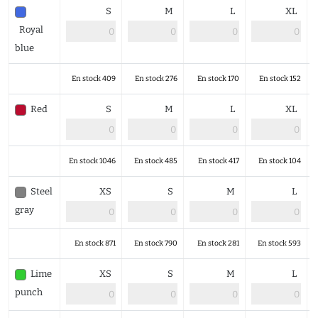
S
M
L
XL
Royal
blue
En stock 409
En stock 276
En stock 170
En stock 152
Red
S
M
L
XL
En stock 1046
En stock 485
En stock 417
En stock 104
Steel
XS
S
M
L
gray
En stock 871
En stock 790
En stock 281
En stock 593
Lime
XS
S
M
L
punch