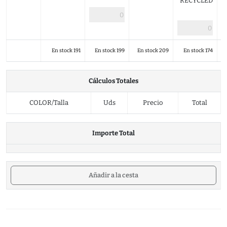
RECYCLED
En stock 191
En stock 199
En stock 209
En stock 174
Cálculos Totales
COLOR/Talla
Uds
Precio
Total
Importe Total
Añadir a la cesta