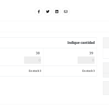
Indique cantidad
38
39
En stock 3
En stock 3