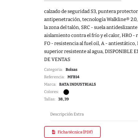
calzado de seguridad S3, puntera protector
antipenetración, tecnología Walkline® 2.0,
la zona del talón, SRC - suela antideslizant
aislamiento contra el frío y el calor, HRO - 
FO - resistencia al fuel oil, A - antiestátic
superior resistente al agua, DISPONIB
DE VENTAS
Categoria:
Bolsas
Referencia:
MFB14
Marca:
BATA INDUSTRIALS
Colores:
Tallas:
38, 39
Descripción Extra
Ficha técnica (PDF)