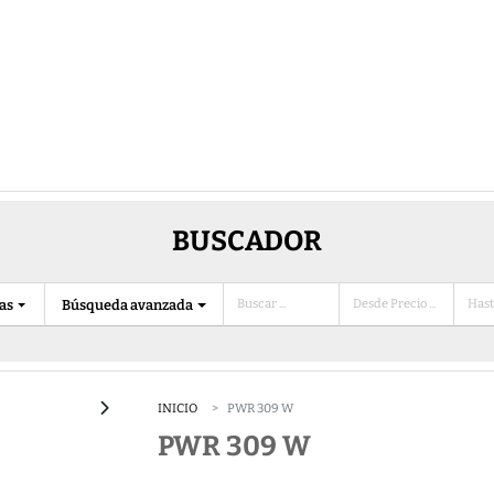
BUSCADOR
ias
Búsqueda avanzada
INICIO
PWR 309 W
PWR 309 W