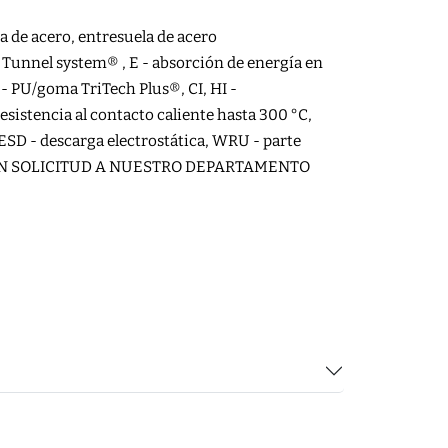
a de acero, entresuela de acero
 Tunnel system® , E - absorción de energía en
e - PU/goma TriTech Plus®, CI, HI -
resistencia al contacto caliente hasta 300 °C,
o, ESD - descarga electrostática, WRU - parte
LE EN SOLICITUD A NUESTRO DEPARTAMENTO