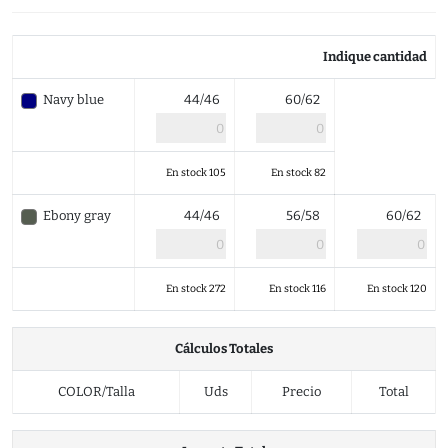
Indique cantidad
Navy blue
44/46
60/62
En stock 105
En stock 82
Ebony gray
44/46
56/58
60/62
En stock 272
En stock 116
En stock 120
Cálculos Totales
COLOR/Talla
Uds
Precio
Total