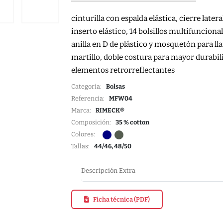
cinturilla con espalda elástica, cierre later
inserto elástico, 14 bolsillos multifuncional
anilla en D de plástico y mosquetón para ll
martillo, doble costura para mayor durabili
elementos retrorreflectantes
Categoria:
Bolsas
Referencia:
MFW04
Marca:
RIMECK®
Composición:
35 % cotton
Colores:
Tallas:
44/46, 48/50
Descripción Extra
Ficha técnica (PDF)