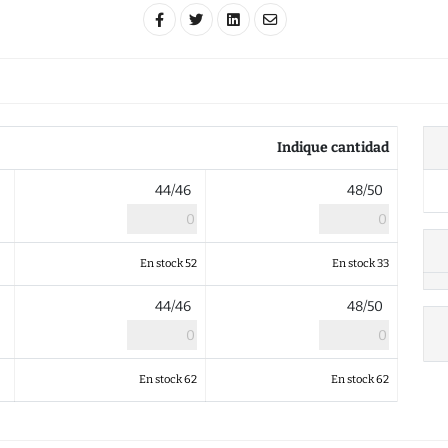
Indique cantidad
44/46
48/50
En stock 52
En stock 33
44/46
48/50
En stock 62
En stock 62