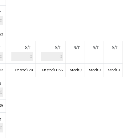
le
22
/T
S/T
S/T
S/T
S/T
S/T
82
En stock 20
En stock 1156
Stock 0
Stock 0
Stock 0
le
59
le