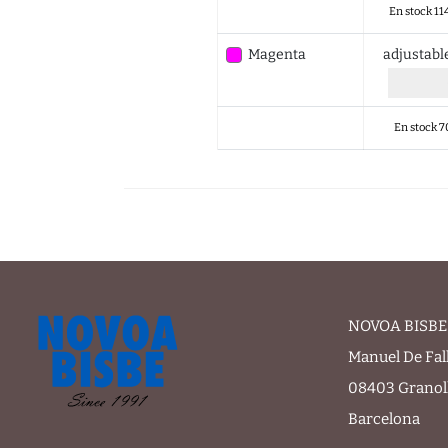
En stock 11
Magenta
adjustab
En stock 7
NOVOA BISBE 
Manuel De Fal
08403 Granol
Barcelona