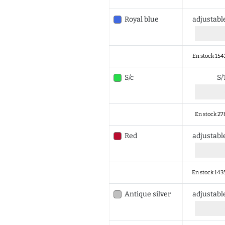
Royal blue
adjustab
En stock 154
S/c
S
En stock 27
Red
adjustab
En stock 143
Antique silver
adjustab