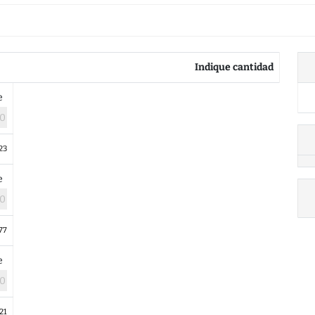
Indique cantidad
le
23
le
77
le
21