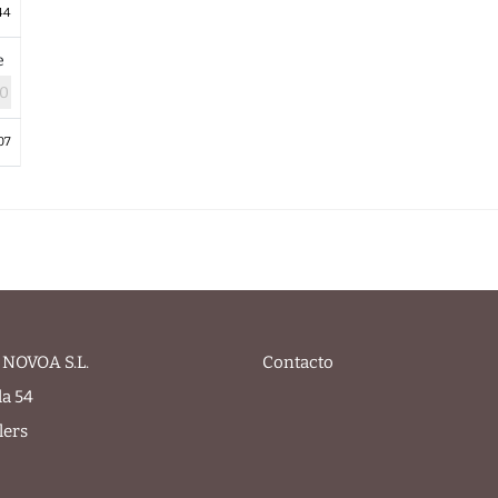
44
le
07
NOVOA S.L.
Contacto
la 54
lers