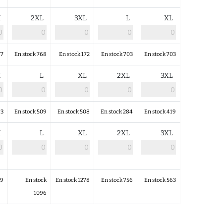
M
2XL
3XL
L
XL
77
En stock 768
En stock 172
En stock 703
En stock 703
M
L
XL
2XL
3XL
63
En stock 509
En stock 508
En stock 284
En stock 419
M
L
XL
2XL
3XL
09
En stock
En stock 1278
En stock 756
En stock 563
1096