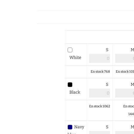
S
White
En stock 768
En stock 10
S
Black
En stock 1062
En sto
14
Navy
S