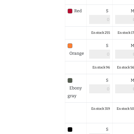
Red
S
En stock 255
En stock 1
S
Orange
En stock 96
En stock 5
S
Ebony
gray
En stock 319
En stock 5
S