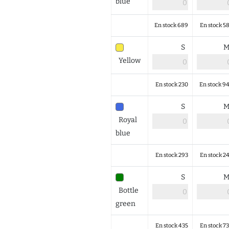
blue
En stock 689
En stock 5
S
Yellow
En stock 230
En stock 9
S
Royal
blue
En stock 293
En stock 2
S
Bottle
green
En stock 435
En stock 7