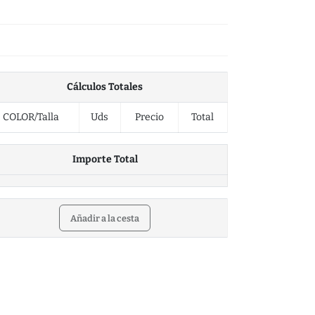
Cálculos Totales
Indique
COLOR/Talla
Uds
Precio
Total
Importe Total
Añadir a la cesta