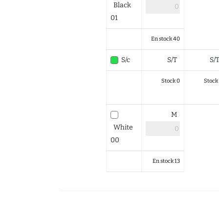
Black
01
En stock 40
S/c
S/T
S/
Stock 0
Stock
M
White
00
En stock 13