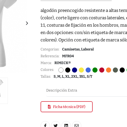
algodón preencogido resistente a altas temp
(color), corte ligero con costuras laterales
1:1, costuras de fijación en los hombros, m
en dos opciones: con/sin etiqueta de marca 
colores). Opción con etiqueta de marca sólo
Categorias:
Camisetas, Laboral
Referencia:
MFR04
Marca:
RIMECK®
Colores:
Tallas:
S, M, L, XL, 2XL, 3XL, S/T
Descripción Extra
Ficha técnica (PDF)